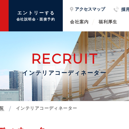
アクセスマップ
採
種
エントリー
する
会社説明会・面接予約
会社案内
福利厚生
RECRUIT
インテリアコーディネーター
覧
インテリアコーディネーター