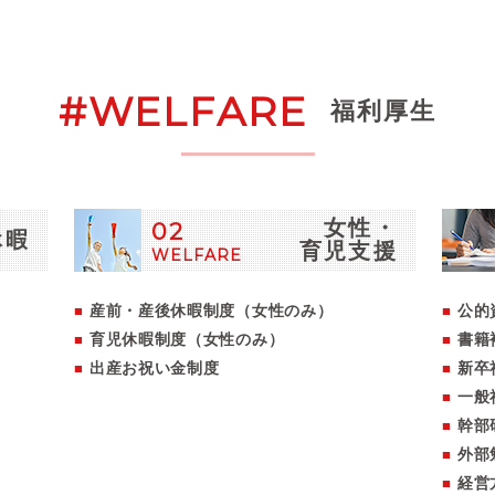
#WELFARE
福利厚生
女性・
02
休暇
育児支援
WELFARE
産前・産後休暇制度（女性のみ）
公的
育児休暇制度（女性のみ）
書籍
出産お祝い金制度
新卒
一般
幹部
外部
経営