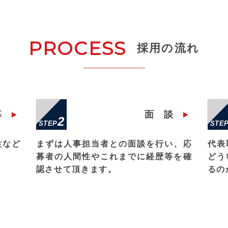
PROCESS
採用の流れ
募
面談
2
STEP
STE
性など
まずは人事担当者との面談を行い、応
代表
募者の人間性やこれまでに経歴等を確
どう
認させて頂きます。
るの